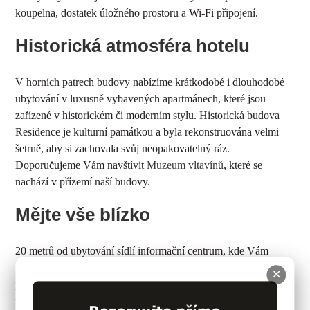
koupelna, dostatek úložného prostoru a Wi-Fi připojení.
Historická atmosféra hotelu
V horních patrech budovy nabízíme krátkodobé i dlouhodobé
ubytování v luxusně vybavených apartmánech, které jsou
zařízené v historickém či moderním stylu. Historická budova
Residence je kulturní památkou a byla rekonstruována velmi
šetrně, aby si zachovala svůj neopakovatelný ráz.
Doporučujeme Vám navštívit
Muzeum vltavínů
, které se
nachází v přízemí naší budovy.
Mějte vše blízko
20 metrů od ubytování sídlí informační centrum, kde Vám
poskytnou všechny turisticky zajímavé informace. V pohodlné
✕
pěší vzdálenosti od našeho hotelu se nachází Státní hrad a
zámek Český Krumlov, Regionální muzeum, Egon Schiele art