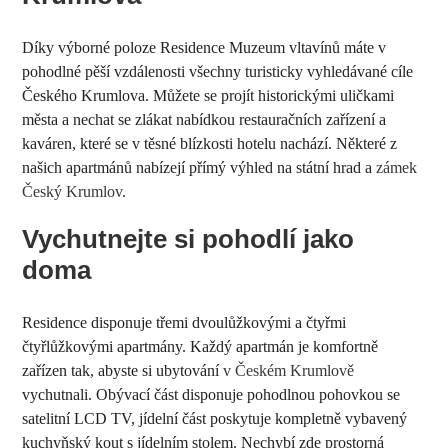
Díky výborné poloze Residence Muzeum vltavínů máte v
pohodlné pěší vzdálenosti všechny turisticky vyhledávané cíle
Českého Krumlova. Můžete se projít historickými uličkami
města a nechat se zlákat nabídkou restauračních zařízení a
kaváren, které se v těsné blízkosti hotelu nachází. Některé z
našich apartmánů nabízejí přímý výhled na státní hrad a
zámek
Český Krumlov
.
Vychutnejte si pohodlí jako
doma
Residence disponuje třemi dvoulůžkovými a čtyřmi
čtyřlůžkovými apartmány. Každý apartmán je komfortně
zařízen tak, abyste si ubytování
v Českém Krumlově
vychutnali. Obývací část disponuje pohodlnou pohovkou se
satelitní LCD TV, jídelní část poskytuje kompletně vybavený
kuchyňský kout s jídelním stolem. Nechybí zde prostorná