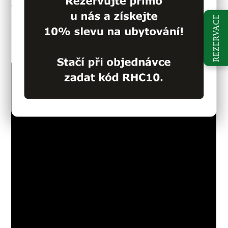
centrum, Wax muzeum, náměstí Svornosti, Otáčivé hlediště,
Městské divadlo, Muzeum útrpného práva, pivovar Eggenberg,
REZERVACE
fotografické muzeum Atelier Seidel a mnohé další.