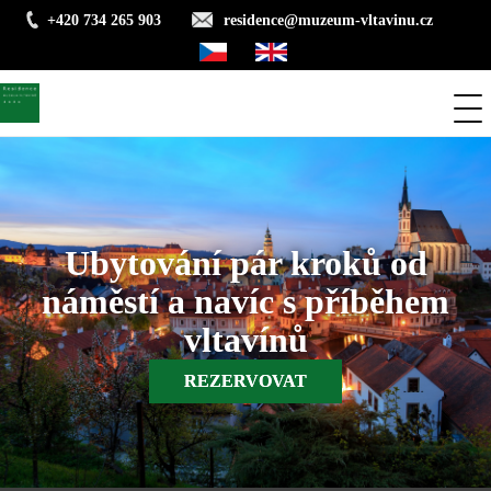
Přejít
+420 734 265 903
residence@muzeum-vltavinu.cz
k
hlavnímu
Čeština
Anglicky
obsahu
Me
Ubytování pár kroků od
náměstí a navíc s příběhem
vltavínů
REZERVOVAT